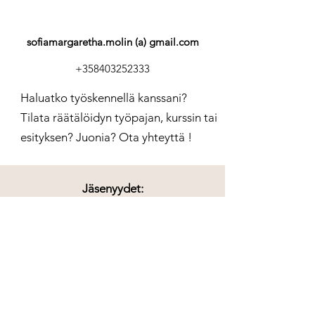
sofiamargaretha.molin (a) gmail.com
+358403252333
Haluatko työskennellä kanssani?
Tilata räätälöidyn työpajan, kurssin tai
esityksen? Juonia? Ota yhteyttä !
Jäsenyydet:
FIDEA
Suomen Näyttelijäliitto
Finlands svenska skådespelarförbund
Tampereen freelancenäyttelijät
Teatteri Telakka ry